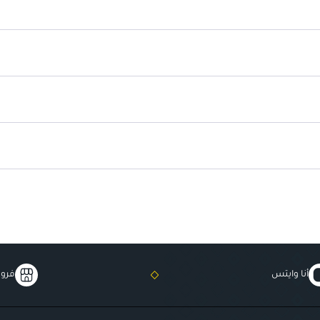
حماية ثلاثية الفعالية
: مهدئ، واقي
تعبئة بحجم 50 مل
: سهل الاستخد
أنا وايتس
فروع