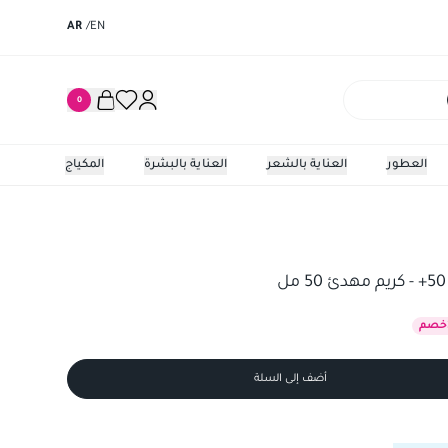
AR
/
EN
0
العطور
العناية بالشعر
العناية بالبشرة
المكياج
كريم كانوفا سين
خصم
أضف إلى السلة