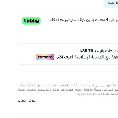
 المنتج.
 50+ من علامة كانوفا هو حل مثالي لحماية البشرة الحساسة من أشعة الشمس الضارة، حيث
ر حماية فائقة بمعدل SPF 50+ مع خصائص مهدئة ووقائية. يحتوي الكريم على روتين وديوسمين لتحسين صحة
للبشرة الرفيعة والمعرضة للوردية.
عرض المزيد
بنفسجية
: يوفر حماية من أشعة UVA/UVB وضوء الأزرق.
 والاحمرار والحكة.
 روتين وديوسمين لدعم صحة الأوعية الدموية.
لأشخاص الذين يعانون من الوردية والكوبيروز.