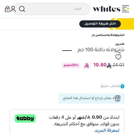
0
اختر طريقة التوصيل
الشيكولاتة والسناكس بار
كاندريل
شكولاته داكنة 100 جم
شكولاته داكنة 100 جم
10.80
24.01
%
55
خصم
توصيل سريع
لا يمكن إرجاع أو استبدال هذا المنتج.