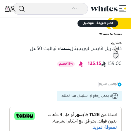
0
اختر طريقة التوصيل
Women Perfumes
كاشاريل
كاشاريل انايس لوريجينال نساء تواليت 50مل
كاشاريل انايس لوريجينال نساء تواليت 50مل
135.15
159.00
%
15
خصم
توصيل سريع
لا يمكن إرجاع أو استبدال هذا المنتج.