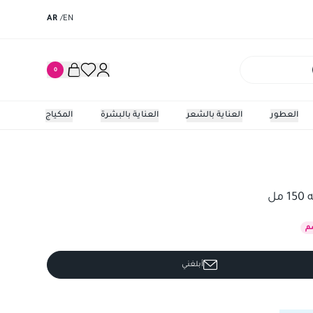
AR
/
EN
0
العطور
العناية بالشعر
العناية بالبشرة
المكياج
ل
م
أبلغني