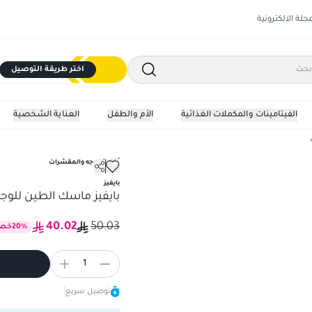
مجلة الالكترونية
اختر طريقة التوصيل
الفيتامينات والمكملات الغذائية
الأم والطفل
العناية الشخصية
أقنعة الوجه والمقشرات
بايفيز
بايفيز ماسك الطين للوجه 150 م
40.02
50.03
%
20
خص
1
توصيل سريع