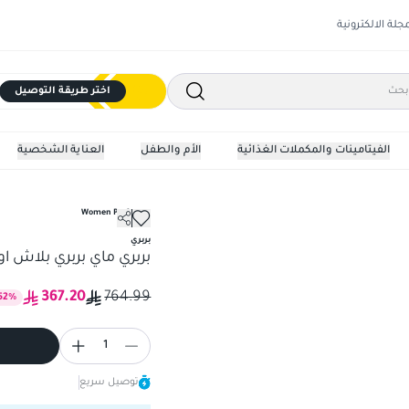
مجلة الالكترونية
اختر طريقة التوصيل
الفيتامينات والمكملات الغذائية
الأم والطفل
العناية الشخصية
Women Perfumes
بربري ماي بربري بلاش او دي بي
بربري
بربري ماي بربري بلاش او دي
367.20
764.99
52
%
1
توصيل سريع