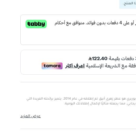
 المنتج.
عطر ماي بوربري بلش للنساء من بوربري هو عطر زهري أنيق تم إطلاقه في عام 2014. يتميز برائحته الفريدة التي
جابي، مما يجعله مثاليًا لإكمال إطلالاتك اليومية.
قة والجاذبية الطبيعية
عرض المزيد
غموت، اليوسفي، الجريب فروت، الليمون
، الجيرانيوم، الخوخ، النوتات الخضراء، الياسمين، فاكهة العاطفة
لورد، الباتشولي، المسك، الجلد، البنفسج
طويلاً