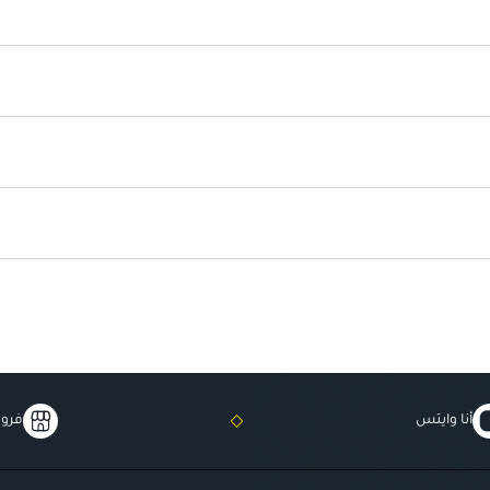
سعة 90 مل
: مثالية للاستخدام ال
أنا وايتس
فروع