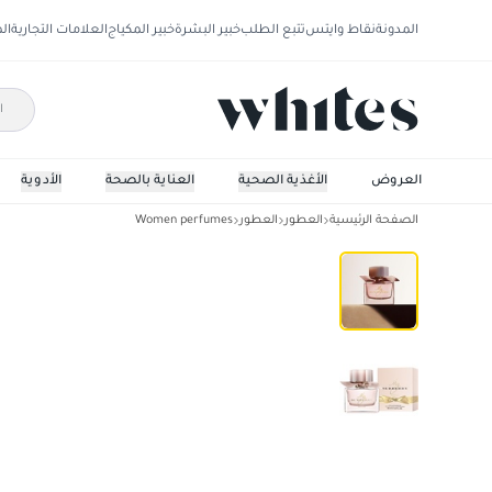
المدونة
نقاط وايتس
تتبع الطلب
خبير البشرة
خبير المكياج
العلامات التجارية
ال
العروض
الأغذية الصحية
العناية بالصحة
الأدوية
الصفحة الرئيسية
العطور
العطور
Women perfumes
بربري ماي بربري بلاش او دي بيرفيوم للنساء - 90 مل