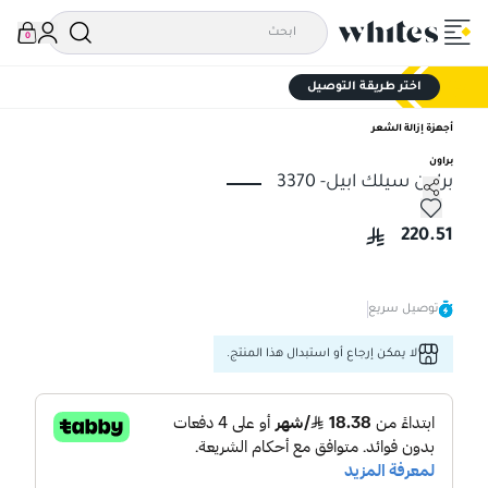
0
اختر طريقة التوصيل
أجهزة إزالة الشعر
براون
براون سيلك ابيل- 3370
براون سيلك ابيل- 3370
220.51
توصيل سريع
لا يمكن إرجاع أو استبدال هذا المنتج.