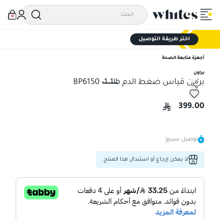
0
اختر طريقة التوصيل
أجهزة متابعة الصحة
براون
براون قياس ضغط الدم BP6150 -1.1lb
براون قياس ضغط الدم BP6150 -1.1lb
399.00
توصيل سريع
لا يمكن إرجاع أو استبدال هذا المنتج.