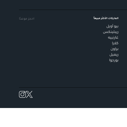
الماركات الأكثر مبيعاً
احجز موعدًا
بيو أويل
ريبلينكس
غارنييه
كلارا
براون
ريميل
بورجوا