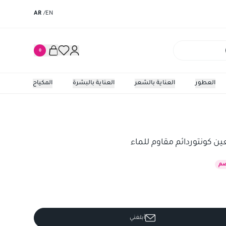
AR
/
EN
0
العطور
العناية بالشعر
العناية بالبشرة
المكياج
كونتوردائم مقاوم للماء
برجوا قل
ين كونتوردائم مقاوم للماء
م
أبلغني