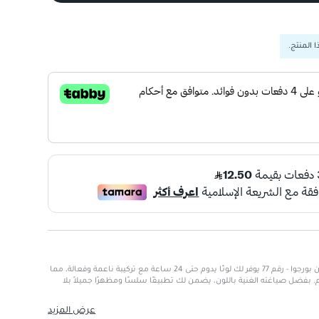
 المنتج.
قلم تحديد العيون المقاوم للماء من بورجوا - رقم 77 يوفر لك لونًا يدوم حتى 24 ساعة مع تركيبة ناعمة وفعالة، مما
. بفضل صياغته الغنية باللون، يضمن لك تطبيقًا سلسًا ومظهرًا جميلاً بلا
عرض المزيد
ى في الظروف الرطبة.