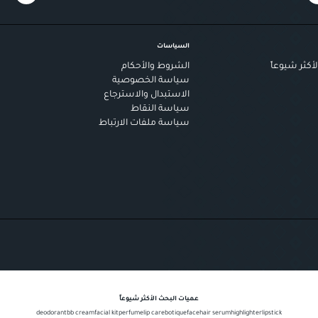
السياسات
أكثر شيوعاً
الشروط والأحكام
سياسة الخصوصية
الاستبدال والاسترجاع
سياسة النقاط
سياسة ملفات الارتباط
عميات البحث الأكثر شيوعاً
deodorant
bb cream
facial kit
perfume
lip care
botique
face
hair serum
highlighter
lipstick