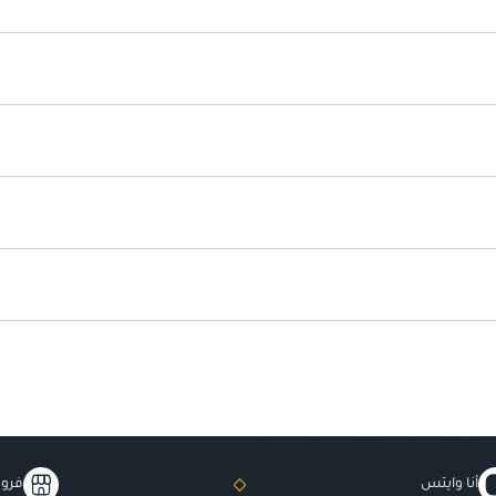
لون يدوم حتى 24 ساعة
: مثالي لم
تطبيق ناعم
: يسهل وضعه دون أي 
تلوين مكثف
: يوفر لونًا غنيًا وعميقًا
تركيبة مقاومة للتلطخ
: تحافظ على
مثالي لكل المناسبات
: يناسب الا
أنا وايتس
فروع