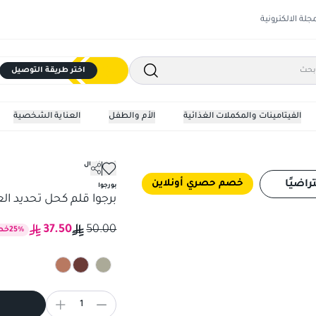
مجلة الالكترونية
اختر طريقة التوصيل
الفيتامينات والمكملات الغذائية
الأم والطفل
العناية الشخصية
كحل كاجال
للماء
برجوا قلم كحل تحديد العين 
خصم حصري أونلاين
راضيًا
بورجوا
برجوا قلم كحل تحديد الع
37.50
50.00
%
25
خص
1