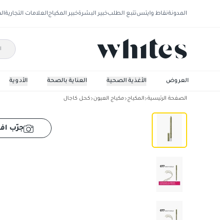
المدونة
نقاط وايتس
تتبع الطلب
خبير البشرة
خبير المكياج
العلامات التجارية
ال
العروض
الأغذية الصحية
العناية بالصحة
الأدوية
الصفحة الرئيسية
المكياج
مكياج العيون
كحل كاجال
برجوا قلم كحل تحديد العين كونتوردائم مقاوم 
جرّب افت