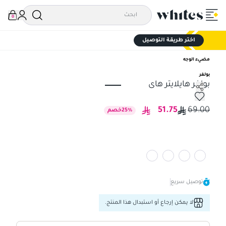
0
اختر طريقة التوصيل
مضيء الوجه
بولفر
بولفر هايلايتر هاى
بولفر هايلايتر هاى
51.75
69.00
%
25
خصم
توصيل سريع
لا يمكن إرجاع أو استبدال هذا المنتج.