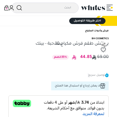
0
اختر طريقة التوصيل
فرش وأدوات المكياج
BH COSMETICS
بي اتش طقم فرش مكياج 10 حبة - بينك
بي اتش طقم فرش مكياج 10 حبة - بينك
44.85
69.00
%
35
خصم
توصيل سريع
لا يمكن إرجاع أو استبدال هذا المنتج.