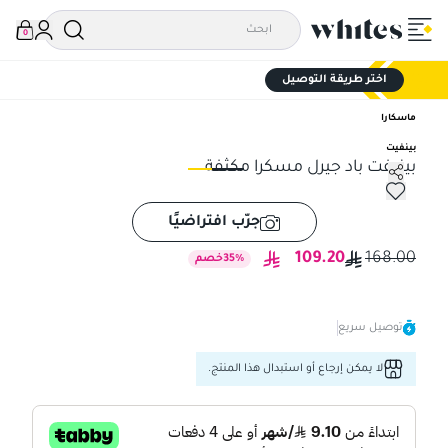
0
اختر طريقة التوصيل
ماسكارا
بينفيت
بينيفت باد جيرل مسكرا مكثفة
بينيفت باد جيرل مسكرا مكثفة
بين
جرّب افتراضيًا
109.20
168.00
%
35
خصم
توصيل سريع
لا يمكن إرجاع أو استبدال هذا المنتج.