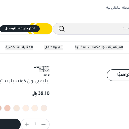
مجلة الالكترونية
اختر طريقة التوصيل
الفيتامينات والمكملات الغذائية
الأم والطفل
العناية الشخصية
خافي العيوب
راضيًا
BELÉ
بيليه بي-ون كونسيلر ست
39.10
1