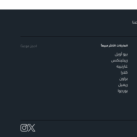
نا
الماركات الأكثر مبيعاً
احجز موعدًا
بيو أويل
ريبلينكس
غارنييه
كلارا
براون
ريميل
بورجوا