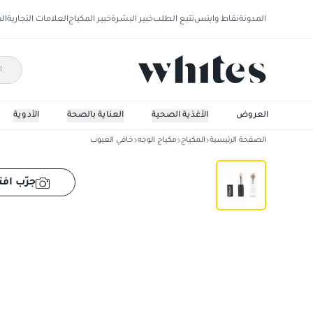
المدونة
نقاط وايتس
تتبع الطلب
خبير البشرة
خبير المكياج
العلامات التجارية
ال
العروض
الأغذية الصحية
العناية بالصحة
الأدوية
الصفحة الرئيسية
المكياج
مكياج الوجه
خافي العيوب
بيليه بي-ون كونسيلر ستيك
جرّب افت