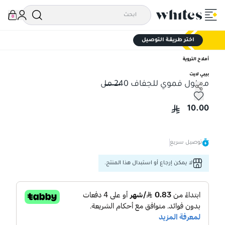
0
اختر طريقة التوصيل
أملاح التروية
بيبي لايت
محلول فموي للجفاف 240 مل
محلول فموي للجفاف 240 مل
10.00
توصيل سريع
لا يمكن إرجاع أو استبدال هذا المنتج.