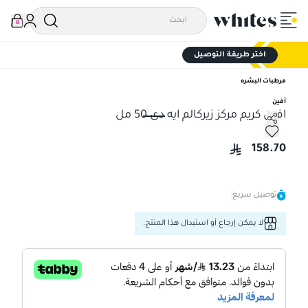
0
اختر طريقة التوصيل
مرطبات البشره
أفين
افين كريم مركز زيركالم ايه دى 50 مل
افين كريم مركز زيركالم ايه دى 50 مل
158.70
توصيل سريع
لا يمكن إرجاع أو استبدال هذا المنتج.