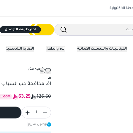
مجلة الالكترونية
اختر طريقة التوصيل
الفيتامينات والمكملات الغذائية
الأم والطفل
العناية الشخصية
حب الشباب / الآثار
افا
آفا مكافحة حب الشباب والبقع
63.25
126.50
%
50
خص
1
توصيل سريع