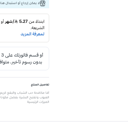
لا يمكن إرجاع أو استبدال هذا 
تفاصيل المنتج
العيوب وتفتيح البشرة بفضل مكوناته
الميزات الرئيسية
كريم علاج فعال لحب الشباب والبقع.
يقلل من imperfections ويعمل على تفتيح البشرة.
يساعد في معالجة تغير لون البشرة.
يعمل على فتح المسام المسدودة.
مكونات طبيعية تعزز من فعالية المن