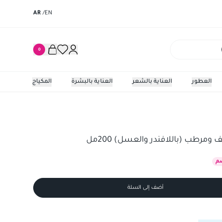
AR
/
EN
0
العطور
العناية بالشعر
العناية بالبشرة
المكياج
ومرطب (باللافندر والعسل) 200مل
م
أضف إلى السلة