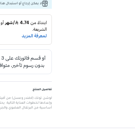
لا يمكن إرجاع أو استبدال هذا 
تفاصيل المنتج
لوشن تونك (لافندر وعسل) من أفي
وإعدادها لخطوات العناية التالية. يح
أساسية من البرتقال العضوي والجران
الميزات الرئيسية
الحجم
: 200 مل، مناسب للاستخدام اليومي
خصائص مرطبة ومهدئة
: تناسب جم
تركيبة غنية بالعناصر الطبيعية
: 
عطر زهور
: يترك البشرة برائحة منعش