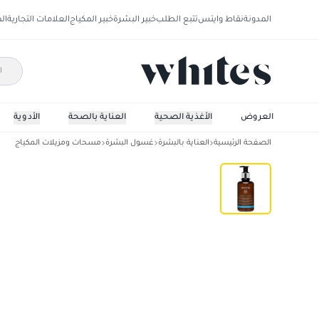
المدونة
نقاط وايتس
تتبع الطلب
خبير البشرة
خبير المكياج
العلامات التجارية
ال
العروض
الأغذية الصحية
العناية بالصحة
الأدوية
الصفحة الرئيسية
العناية بالبشرة
غسول البشرة
مسحات ومزيلات المكياج
ابيفيتا تونيك لوشن ملطف ومرطب (باللافندر وال