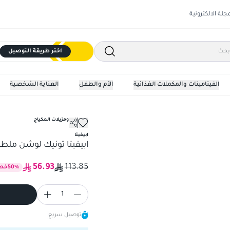
مجلة الالكترونية
اختر طريقة التوصيل
الفيتامينات والمكملات الغذائية
الأم والطفل
العناية الشخصية
مسحات ومزيلات المكياج
عسل) 200مل
ابيفيتا
ابيفيتا تونيك لوشن ملطف 
56.93
113.85
%
50
خص
1
توصيل سريع