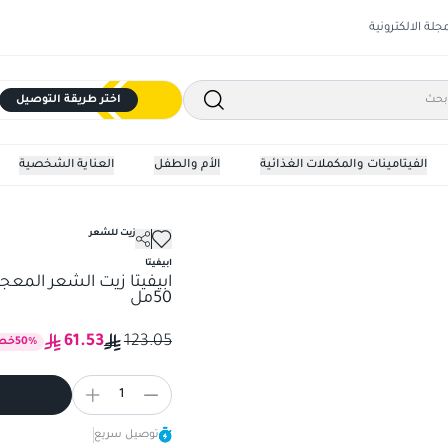
مجلة الالكترونية
اختر طريقة التوصيل
الفيتامينات والمكملات الغذائية
الأم والطفل
العناية الشخصية
سيروم وزيت للشعر
بوليس وخمسة زيوت أساسية 50مل
ابيفيتا
ابيفيتا زيت الشعر المع
50مل
61.53
123.05
%
50
خص
1
توصيل سريع