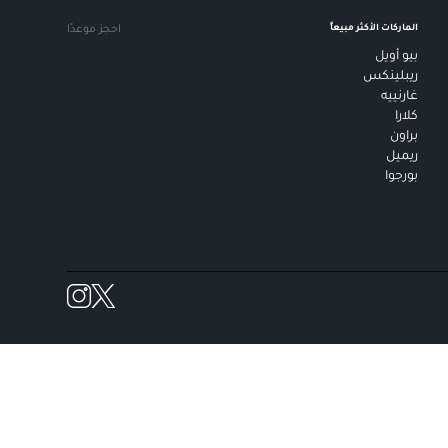
الماركات الأكثر مبيعاً
احجز موعدًا
بيو أويل
ريبلينكس
غارنييه
كلارا
براون
ريميل
بورجوا