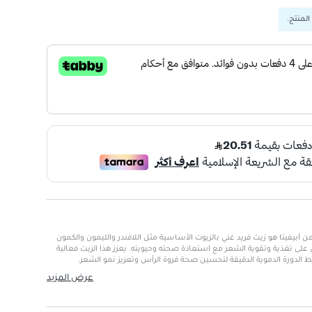
المنتج.
عر الطبيعي ميراكل 50 مل من آبيفيتا هو زيت فريد غني بالزيوت الأساسية مثل اللافندر والليمون والكمون
 على تغذية وتقوية الشعر مع استعادة صحته وحيويته. يعزز هذا الزيت فعالية
ط الدورة الدموية الدقيقة لتحسين صحة فروة الرأس وتعزيز نمو الشعر.
عرض المزيد
مستخلص بروبوليس عضوي، زيت زيتون، فيتامين E وK، زيوت أساسية (لافندر، ليمون، كمون، إكليل