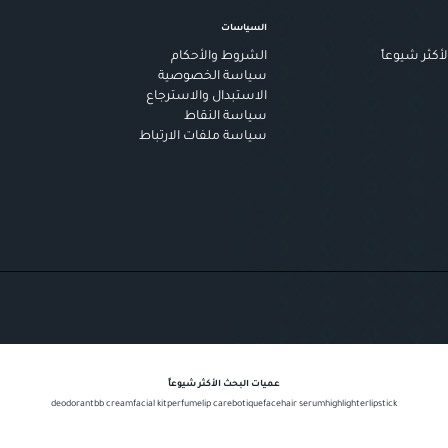
السياسات
أكثر شيوعاً
الشروط والأحكام
سياسة الخصوصية
الاستبدال والاسترجاع
سياسة النقاط
سياسة ملفات الارتباط
عميات البحث الأكثر شيوعاً
deodorant
bb cream
facial kit
perfume
lip care
botique
face
hair serum
highlighter
lipstick