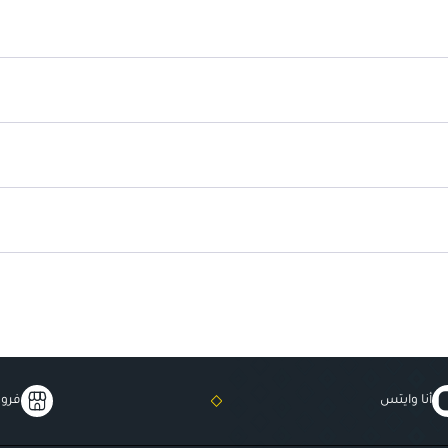
تركيبة طبيعية:
تعزز من صحة الشع
علاج مغذي للشعر:
يساعد في تقو
تحفيز فروة الرأس:
ينشط الدورة الد
يدعم نمو الشعر:
يعزز من فعالية من
أنا وايتس
فروع