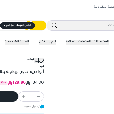
مجلة الالكترونية
اختر طريقة التوصيل
الفيتامينات والمكملات الغذائية
الأم والطفل
العناية الشخصية
مرطبات البشره
100 مل
أنوا
أنوا كريم حاجز الرطوبة بثلاثة
128.80
184.00
%
30
خ
1
توصيل سريع