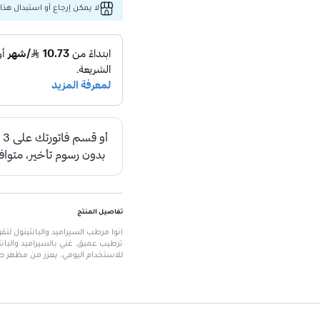
لا يمكن إرجاع أو استبدال هذا 
تفاصيل المنتج
ترطيب عميق. غني بالسيراميد والبان
للاستخدام اليومي، يعزز من مظهر ص
الميزات الرئيسية
حجم: 100 مللي.
عبوة أنبوبية لسهولة الاستخدام.
قوام خفيف وغير دهني.
تم اختباره جلدياً لضمان السلامة.