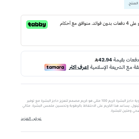
المنتج.
انوا مرطب السيراميد والبانثينول لتقوية حاجز البشرة كريم 100 مللي هو كريم مصمم لتعزيز حاجز البشرة مع توفير
ثينول، يساعد هذا الكريم على الاحتفاظ بالرطوبة وتحسين ملمس البشرة. مثالي
حي ومتين للبشرة.
عرض المزيد