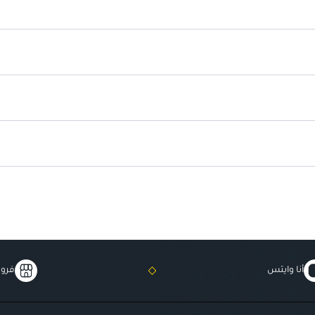
يحتوي على سيراميد لتعزيز حاجز البش
غني بالبانثينول لترطيب عميق.
أنا وايتس
فروع