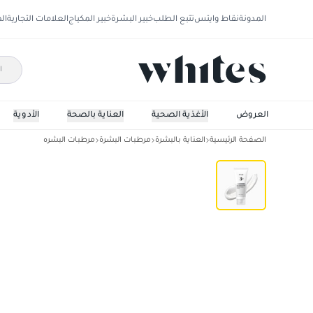
المدونة
نقاط وايتس
تتبع الطلب
خبير البشرة
خبير المكياج
العلامات التجارية
ال
العروض
الأغذية الصحية
العناية بالصحة
الأدوية
الصفحة الرئيسية
العناية بالبشرة
مرطبات البشرة
مرطبات البشره
أنوا كريم حاجز الرطوبة بثلاثة سيراميدات وبانثينول - 