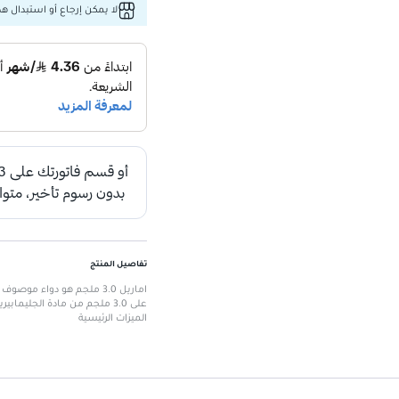
لا يمكن إرجاع أو استبدال هذا
تفاصيل المنتج
اماريل 3.0 ملجم هو دواء
على 3.0 ملجم من مادة الجليمابيريد الفعالة، مما يجعله خيارًا مثاليًا لتحسين السيطرة على مستويات الجلوكوز.
الميزات الرئيسية
يحتوي على الجليمابيريد: مكون ف
يأتي في شكل أقراص: سهل الاستخد
يتم تناوله عن طريق الفم: مناسب 
يحتوي على 30 قرصًا: يكفي للاستخدام الشهري.
يجب تناوله تحت إشراف طبي: دوا