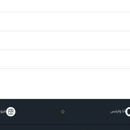
صنع في إيطاليا: جودة عالية من ش
أنا وايتس
فروع