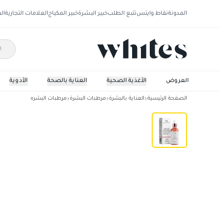
المدونة
نقاط وايتس
تتبع الطلب
خبير البشرة
خبير المكياج
العلامات التجارية
ال
العروض
الأغذية الصحية
العناية بالصحة
الأدوية
الصفحة الرئيسية
العناية بالبشرة
مرطبات البشرة
مرطبات البشره
االموس سيروم ون أيه داي لجمال البشرة متعدد الفو