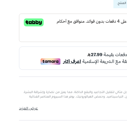
المنتج.
 مثالي لتقليل التجاعيد والبقع الداكنة، مما يعزز من نضارة وإشراقة البشرة.
 C، فيتامين E، الكولاجين، النياسيناميد، وحمض الهيالورونيك، يوفر هذا السيروم العناصر الغذائية
عرض المزيد