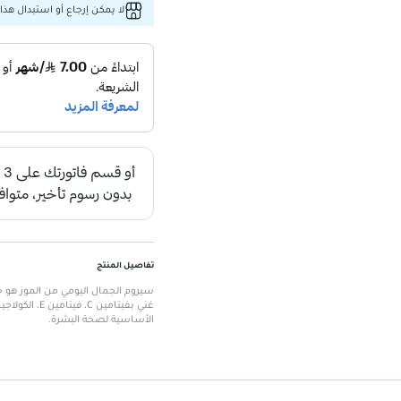
لا يمكن إرجاع أو استبدال هذا 
تفاصيل المنتج
سيروم الجمال اليومي من الموز هو حل
غني بفيتامين
الأساسية لصحة البشرة.
الميزات الرئيسية
الحجم:
30 مل
المكونات:
فيتامين C، فيتامين E، كولاجين، نياسيناميد، حمض الهيالورونيك