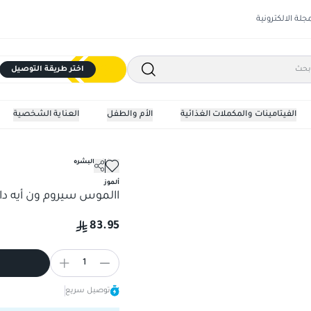
مجلة الالكترونية
اختر طريقة التوصيل
الفيتامينات والمكملات الغذائية
الأم والطفل
العناية الشخصية
مرطبات البشره
ائد 30 مللي
ألموز
االموس سيروم ون أيه داي لج
83.95
1
توصيل سريع