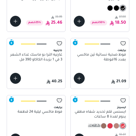
33.95
37.00
25.46
18.50
%
50
خصم
%
25
خصم
برايفت
جارنييه
فوط صحية نسائية ثين ماكسي
غارنيه الترا دو ماسك غذاء الشعر
بعدد 16فوطة
3 في 1 بزبدة الكاكاو 390 مل
40.25
21.09
ايسينز
برايفت
ايسنس قلم تحديد شفاه مطفي
فوط ماكسي ليلية 24 قطعة
يدوم لمدة 8 ساعات
+
2
الألوان
10.01