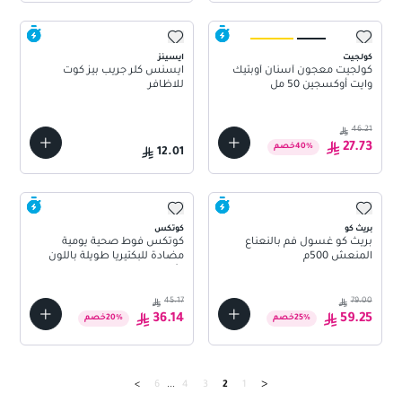
كولجيت
ايسينز
كولجيت معجون أسنان أوبتيك
ايسنس كلر جريب بيز كوت
وايت أوكسجين 50 مل
للاظافر
46.21
27.73
%
40
خصم
12.01
بريث كو
كوتكس
بريث كو غسول فم بالنعناع
كوتكس فوط صحية يومية
المنعش 500م
مضادة للبكتيريا طويلة باللون
الأبيض 44 فوطة + 20 فوطة
مجانًا
45.17
79.00
36.14
59.25
%
25
خصم
%
20
خصم
<
>
6
...
4
3
2
1