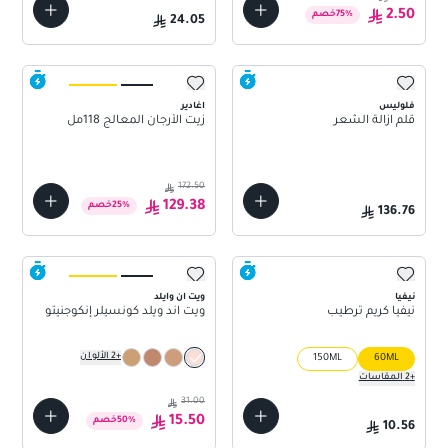
2.50
%
75
خصم
24.05
فلوليس
اغادير
قلم ازالة الشعر
زيت الأرجان المعالج 118مل
172.50
129.38
%
25
خصم
136.76
نيفيا
ويت ان وايلد
نيفيا كريم ترطيب
ويت اند ويلد كونسيلر إنكوجنيتو
+
2
الألوان
150ML
60ML
+
2
المقاسات
31.00
15.50
%
50
خصم
10.56