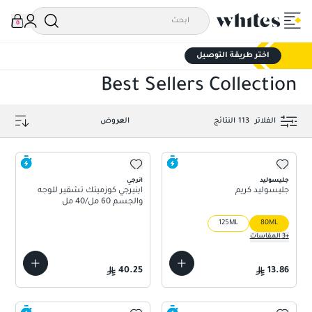
0
اختر طريقة التوصيل
Best Sellers Collection
الفلاتر
113
النتائج
جليسوليد
انرجي
جليسوليد كريم
اينيرجي كوزميتك تشقير للوجه
والجسم 60 مل/40 مل
125ML
80ML
+
3
المقاسات
40.25
13.86