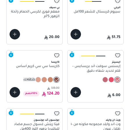
انرجي
بي سيف
سيروم كريستال للشعر 100مل
معقم فوري لكرسي الحمام رائحة
الزهور 75م
20.00
51.75
ايسينز
كاريسا
إيسنس سوفت آند بريسايس –
كاريسا سي سي كريم اساس
قلم تحديد شفاه دقيق
+
2
الألوان
138.00
124.20
%
10
خصم
6.00
ويت ان وايلد
جونسون آند جونسون
وت آند وايلد مجموعه مكونه من ١٠
فيتا ريتش غسول جسم مضاد
ظلال عيون
للبكتيريا بزهور اللوز 400مل